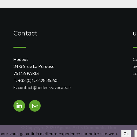
Contact
u
Hedeos
Co
34-36 rue La Pérouse
av
75116 PARIS
Le
T. +33.(0)1.72.28.35.60
E.
contact@hedeos-avocats.fr
© Copyright 2020
Agence Artis Communication
pour vous garantir la meilleure expérience sur notre site web.
Ok