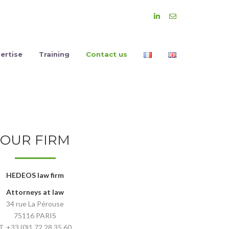
ertise
Training
Contact us
OUR FIRM
HEDEOS law firm
Attorneys at law
34 rue La Pérouse
75116 PARIS
T. +33.(0)1.72.28.35.60