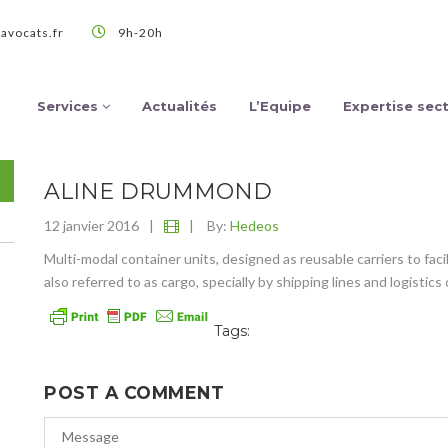
avocats.fr
9h-20h
Services
Actualités
L’Equipe
Expertise sect
ALINE DRUMMOND
12 janvier 2016
|
|
By:
Hedeos
Multi-modal container units, designed as reusable carriers to faci
also referred to as cargo, specially by shipping lines and logistics
Tags:
POST A COMMENT