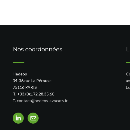
Nos coordonnées
L
Hedeos
Co
34-36 rue La Pérouse
av
75116 PARIS
Le
T. +33.(0)1.72.28.35.60
E.
contact@hedeos-avocats.fr