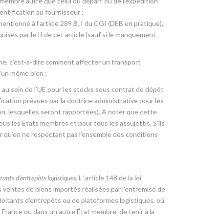
t membre autre que celui du départ ou de l’expédition
ntification au fournisseur ;
 mentionné à l’article 289 B, I du CGI (DEB en pratique),
ises par le II de cet article (sauf si le manquement
îne, c’est-à-dire comment affecter un transport
’un même bien ;
 au sein de l’UE pour les stocks sous contrat de dépôt
ication prévues par la doctrine administrative pour les
n, lesquelles seront rapportées). A noter que cette
us les États membres et pour tous les assujettis. S’ils
er qu’en ne respectant pas l’ensemble des conditions
tants d’entrepôts logistiques
. L ‘article 148 de la loi
es ventes de biens importés réalisées par l’entremise de
ploitants d’entrepôts ou de plateformes logistiques, où
 France ou dans un autre État membre, de tenir à la