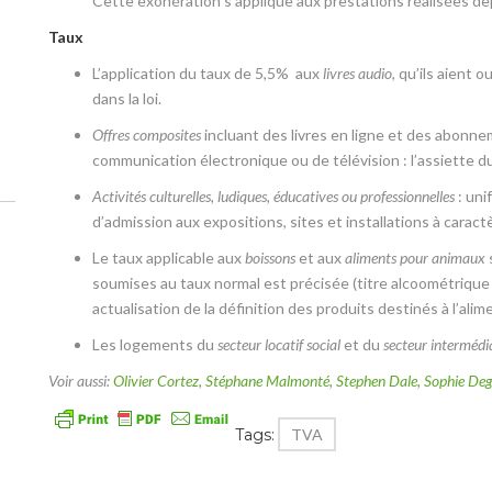
Cette exonération s’applique aux prestations réalisées de
Taux
L’application du taux de 5,5% aux
livres audio
, qu’ils aient 
dans la loi.
Offres composites
incluant des livres en ligne et des abon
communication électronique ou de télévision : l’assiette d
Activités culturelles, ludiques, éducatives ou professionnelles
: uni
d’admission aux expositions, sites et installations à caract
Le taux applicable aux
boissons
et aux
aliments pour animaux
s
soumises au taux normal est précisée (titre alcoométrique 
actualisation de la définition des produits destinés à l’al
Les logements du
secteur locatif social
et du
secteur intermédi
Voir aussi:
Olivier Cortez, Stéphane Malmonté, Stephen Dale, Sophie De
Tags:
TVA