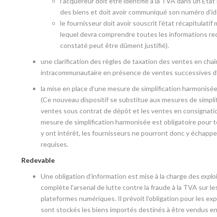
l’acquéreur doit être identifié à la TVA dans un Éta
des biens et doit avoir communiqué son numéro d’ide
le fournisseur doit avoir souscrit l’état récapitulatif
lequel devra comprendre toutes les informations requ
constaté peut être dûment justifié).
une clarification des règles de taxation des ventes en cha
intracommunautaire en présence de ventes successives d
la mise en place d’une mesure de simplification harmonisée
(Ce nouveau dispositif se substitue aux mesures de simplif
ventes sous contrat de dépôt et les ventes en consignatio
mesure de simplification harmonisée est obligatoire pour to
y ont intérêt, les fournisseurs ne pourront donc y échapp
requises.
Redevable
Une obligation d’information est mise à la charge des
exploi
complète l’arsenal de lutte contre la fraude à la TVA sur l
plateformes numériques. Il prévoit l’obligation pour les ex
sont stockés les biens importés destinés à être vendus en