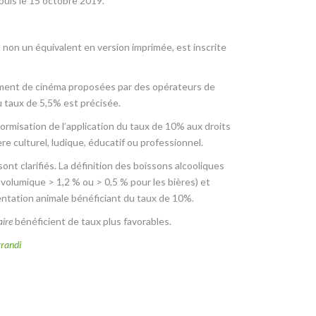
puis le 15 octobre 2019.
ou non un équivalent en version imprimée, est inscrite
nement de cinéma proposées par des opérateurs de
u taux de 5,5% est précisée.
formisation de l’application du taux de 10% aux droits
ère culturel, ludique, éducatif ou professionnel.
ont clarifiés. La définition des boissons alcooliques
volumique > 1,2 % ou > 0,5 % pour les bières) et
imentation animale bénéficiant du taux de 10%.
aire
bénéficient de taux plus favorables.
grandi