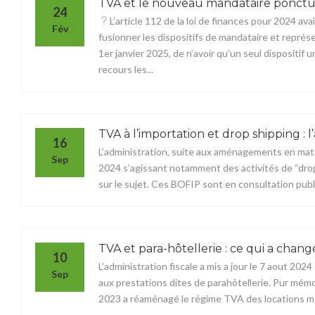
TVA et le nouveau mandataire ponctuel
24
L’article 112 de la loi de finances pour 2024 ava
Fév
fusionner les dispositifs de mandataire et représ
1er janvier 2025, de n’avoir qu’un seul dispositif
recours les...
TVA à l’importation et drop shipping :
16
L’administration, suite aux aménagements en matiè
Sep
2024 s’agissant notamment des activités de “drop 
sur le sujet. Ces BOFIP sont en consultation publ
TVA et para-hôtellerie : ce qui a chang
10
L’administration fiscale a mis a jour le 7 aout 20
Sep
aux prestations dites de parahôtellerie. Pur mémoi
2023 a réaménagé le régime TVA des locations meub