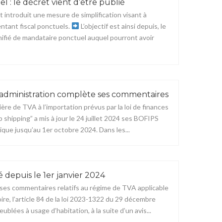
 : le décret vient d’être publié
it introduit une mesure de simplification visant à
entant fiscal ponctuels.
L’objectif est ainsi depuis, le
 unifié de mandataire ponctuel auquel pourront avoir
 l’administration complète ses commentaires
re de TVA à l’importation prévus par la loi de finances
shipping” a mis à jour le 24 juillet 2024 ses BOFIPS
ique jusqu’au 1er octobre 2024. Dans les...
é depuis le 1er janvier 2024
24 ses commentaires relatifs au régime de TVA applicable
re, l’article 84 de la loi 2023-1322 du 29 décembre
lées à usage d’habitation, à la suite d’un avis...