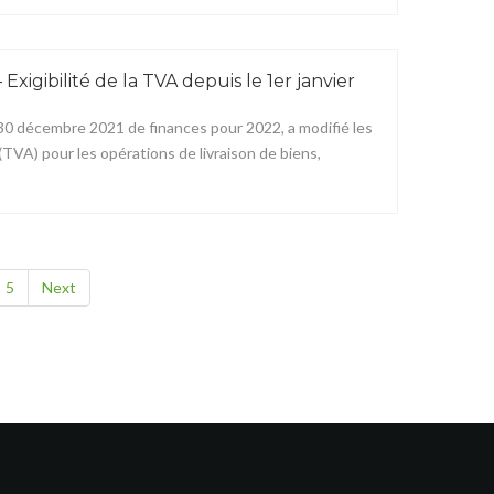
Exigibilité de la TVA depuis le 1er janvier
du 30 décembre 2021 de finances pour 2022, a modifié les
e (TVA) pour les opérations de livraison de biens,
5
Next