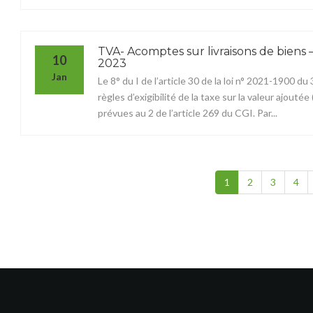
TVA- Acomptes sur livraisons de biens – 
10
2023
Jan
Le 8° du I de l’article 30 de la loi n° 2021-1900 
règles d’exigibilité de la taxe sur la valeur ajouté
prévues au 2 de l’article 269 du CGI. Par...
1
2
3
4