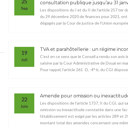
25
consultation publique jusqu’au 31 jan
Sep
Les dispositions du I et du II de l’article 257 ter d
du 29 décembre 2020 de finances pour 2021, ont rep
dégagés par la Cour de justice de l’Union europée
TVA et parahôtellerie : un régime inco
19
C’est en ce sens que le Conseil a rendu son avis le 
Juil
saisine par la Cour Administrative de Douai en 
Pour rappel, l’article 261 -D, -4°-b, du CGI dispose.
Amende pour omission ou inexactitude
22
Les dispositions de l’article 1737, II du CGI, qu
Juin
omission ou inexactitude constatée dans une fac
l’établissement est exigé par les articles 289 et
montant total des amendes concernant une même 