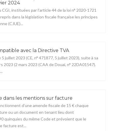
vier 2024
u CGI, instituées par l’article 44 de la loi n° 2020-1721
ris dans la législation fiscale française les principes
nne (CJUE)...
mpatible avec la Directive TVA
5 juillet 2023 (CE, n° 471877, 5 juillet 2023), suite à sa
mars 2023 (2 mars 2023 (CAA de Douai, n° 22DA01547).
..
 dans les mentions sur facture
i sanctionnent d’une amende fiscale de 15 € chaque
ture ou un document en tenant lieu dont
 290 quinquies du même Code et prévoient que le
facture est...