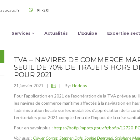
avocats.fr
9h-20h
Services
Actualités
L’Equipe
Expertise sect
TVA – NAVIRES DE COMMERCE MAR
SEUIL DE 70% DE TRAJETS HORS D
POUR 2021
21 janvier 2021
|
|
By:
Hedeos
Pour l’application en 2021 de l’exonération de la TVA prévue au II 
les navires de commerce maritime affectés à la navigation en hau
l’administration fiscale sur les modalités d’appréciation de la co
territoriales pour 2021 compte tenu de l’impact de la crise sanitai
Pour en savoir plus :
https://bofip.impots.gouv.fr/bofip/12720
Voir aussi :
Olivier Cortez, Stephen Dale, Sophie Degrandi
,
Stéphane Mal